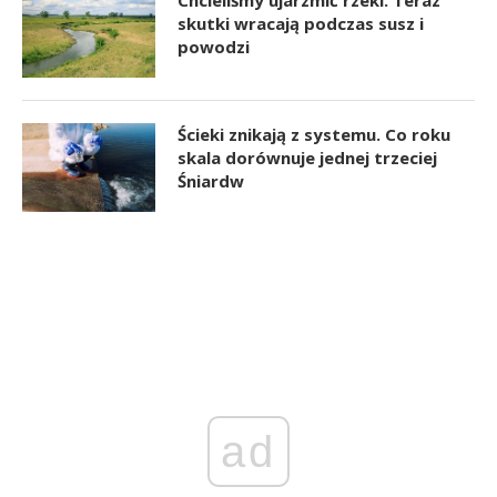
Chcieliśmy ujarzmić rzeki. Teraz
skutki wracają podczas susz i
powodzi
Ścieki znikają z systemu. Co roku
skala dorównuje jednej trzeciej
Śniardw
ad