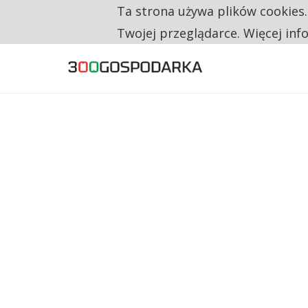
Ta strona używa plików cookies
TYLKO U NAS
CO TRZECIĄ ZŁOTÓWKĘ Z EMERYTURY SE
Twojej przeglądarce. Więcej inf