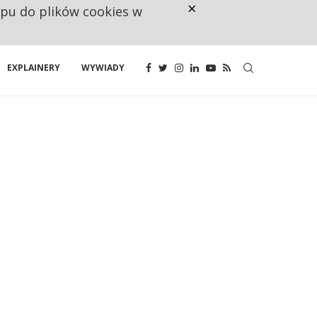
×
ępu do plików cookies w
NA JEDEN WAKAT PRZYPADAJĄ 
EXPLAINERY
WYWIADY