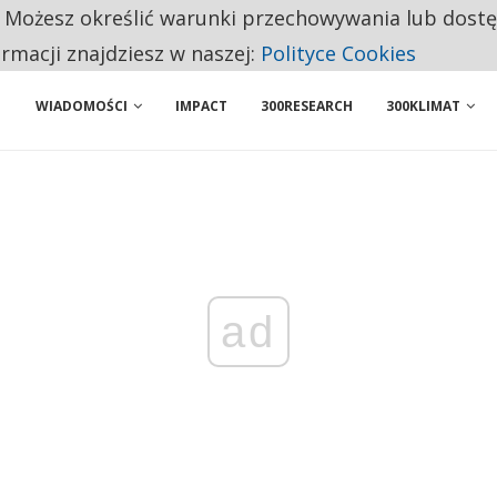
. Możesz określić warunki przechowywania lub dost
NIORZY PRZEZNACZAJĄ NA PODSTAWOWE ZAKUPY
ormacji znajdziesz w naszej:
Polityce Cookies
WIADOMOŚCI
IMPACT
300RESEARCH
300KLIMAT
ad