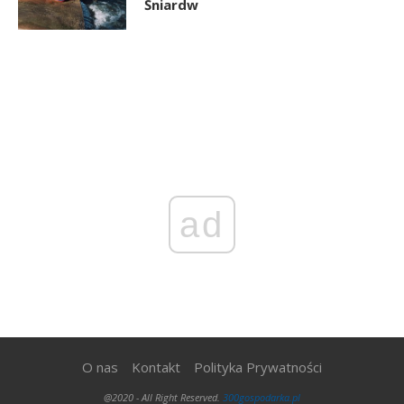
Śniardw
ad
O nas
Kontakt
Polityka Prywatności
@2020 - All Right Reserved.
300gospodarka.pl