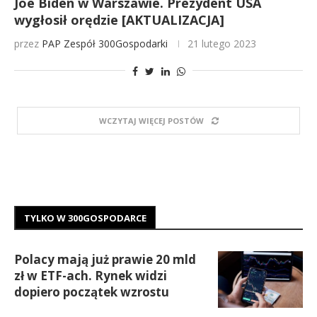
Joe Biden w Warszawie. Prezydent USA
wygłosił orędzie [AKTUALIZACJA]
przez
PAP
Zespół 300Gospodarki
21 lutego 2023
WCZYTAJ WIĘCEJ POSTÓW
TYLKO W 300GOSPODARCE
Polacy mają już prawie 20 mld
zł w ETF-ach. Rynek widzi
dopiero początek wzrostu