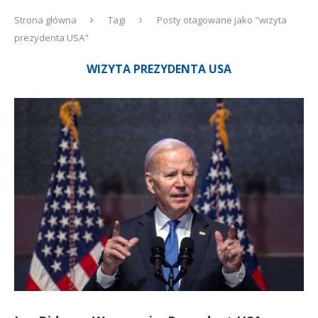
Strona główna
Tagi
Posty otagowane jako "wizyta
prezydenta USA"
WIZYTA PREZYDENTA USA