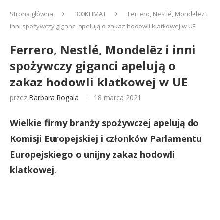
Strona główna
300KLIMAT
Ferrero, Nestlé, Mondelēz i
inni spożywczy giganci apelują o zakaz hodowli klatkowej w UE
Ferrero, Nestlé, Mondelēz i inni
spożywczy giganci apelują o
zakaz hodowli klatkowej w UE
przez
Barbara Rogala
18 marca 2021
Wielkie firmy branży spożywczej apelują do
Komisji Europejskiej i członków Parlamentu
Europejskiego o unijny zakaz hodowli
klatkowej.