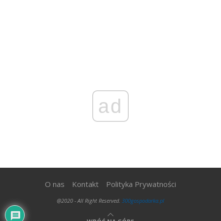
ad
O nas
Kontakt
Polityka Prywatności
@2020 - All Right Reserved.
300gospodarka.pl