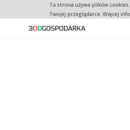
CO TRZECIĄ ZŁOTÓWKĘ Z EMERYTURY SE
Ta strona używa plików cookies
TYLKO U NAS
NA JEDEN WAKAT PRZYPADAJĄ 62 ZGŁOSZ
Twojej przeglądarce. Więcej inf