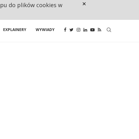
×
ępu do plików cookies w
160 ZNAKÓW TO ZA MAŁO. FUND
EXPLAINERY
WYWIADY