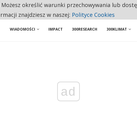
NIORZY PRZEZNACZAJĄ NA PODSTAWOWE ZAKUPY
. Możesz określić warunki przechowywania lub dost
ENIA. WIELU KANDYDATÓW NIE ROZPOCZYNA PRACY
ormacji znajdziesz w naszej:
Polityce Cookies
WIADOMOŚCI
IMPACT
300RESEARCH
300KLIMAT
ad