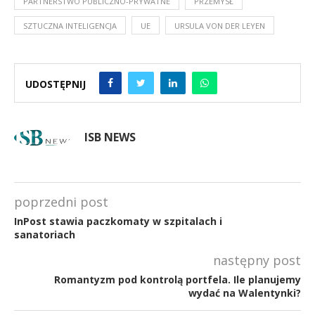
PARTNERSTWO PUBLICZNO-PRYWATNE
PRZEMYSŁ
SZTUCZNA INTELIGENCJA
UE
URSULA VON DER LEYEN
UDOSTĘPNIJ
ISB NEWS
poprzedni post
InPost stawia paczkomaty w szpitalach i
sanatoriach
następny post
Romantyzm pod kontrolą portfela. Ile planujemy
wydać na Walentynki?