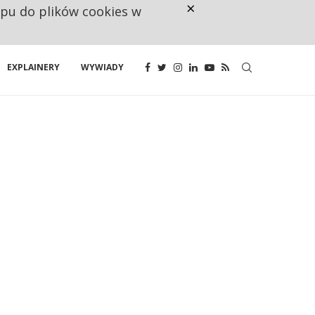
×
ępu do plików cookies w
NA JEDEN WAKAT PRZYPADAJĄ 
EXPLAINERY
WYWIADY