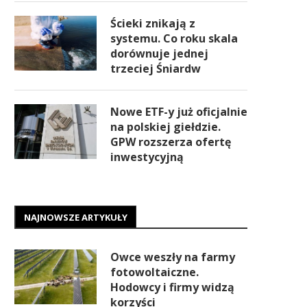
Ścieki znikają z
systemu. Co roku skala
dorównuje jednej
trzeciej Śniardw
Nowe ETF-y już oficjalnie
na polskiej giełdzie.
GPW rozszerza ofertę
inwestycyjną
NAJNOWSZE ARTYKUŁY
Owce weszły na farmy
fotowoltaiczne.
Hodowcy i firmy widzą
korzyści