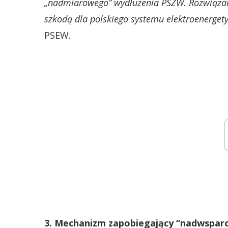
„nadmiarowego” wydłużenia PSZW. Rozwiązani
szkodą dla polskiego systemu elektroenerget
PSEW.
3. Mechanizm zapobiegający “nadwsparci