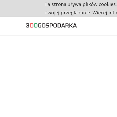
Ta strona używa plików cookies
TYLKO U NAS
CO TRZECIĄ ZŁOTÓWKĘ Z EMERYTURY SE
Twojej przeglądarce. Więcej inf