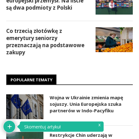
europejski przemysł. Na liście
są dwa podmioty z Polski
Co trzecią złotówkę z
emerytury seniorzy
przeznaczają na podstawowe
zakupy
POPULARNE TEMATY
Wojna w Ukrainie zmienia mapę
sojuszy. Unia Europejska szuka
partnerów w Indo-Pacyfiku
x
Skomentuj artykuł
Restrykcje Chin uderzają w