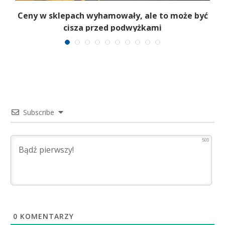
e
Ceny w sklepach wyhamowały, ale to może być
P
cisza przed podwyżkami
n
Subscribe
500
0
KOMENTARZY