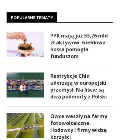
POPULARNE TEMATY
PPK mają już 53,76 mld
zł aktywów. Giełdowa
hossa pomogła
funduszom
Restrykcje Chin
uderzają w europejski
przemysł. Na liście są
dwa podmioty z Polski
Owce weszły na farmy
fotowoltaiczne.
Hodowcy i firmy widzą
korzyści