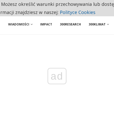
. Możesz określić warunki przechowywania lub dost
ENIA. WIELU KANDYDATÓW NIE ROZPOCZYNA PRACY
ormacji znajdziesz w naszej:
Polityce Cookies
WIADOMOŚCI
IMPACT
300RESEARCH
300KLIMAT
ad