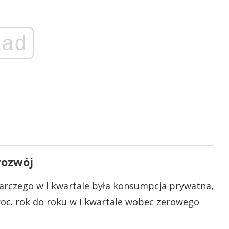
ad
rozwój
arczego w I kwartale była konsumpcja prywatna,
roc. rok do roku w I kwartale wobec zerowego