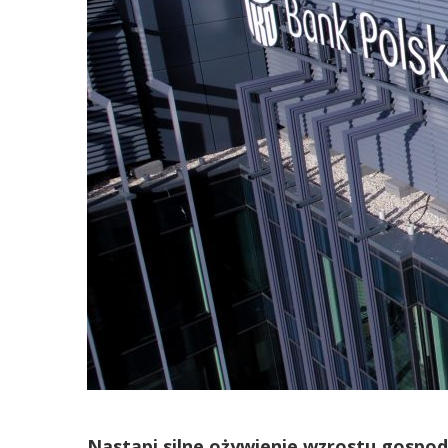
Nastąpi silne ożywienie wzrostu gospod