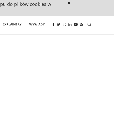
×
ępu do plików cookies w
160 ZNAKÓW TO ZA MAŁO. FUND
EXPLAINERY
WYWIADY