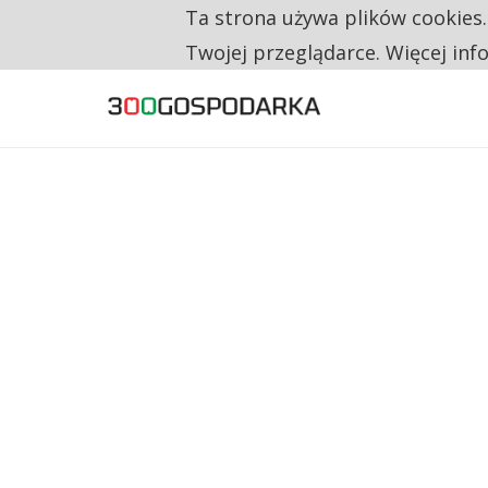
Ta strona używa plików cookies
TYLKO U NAS
NA JEDEN WAKAT PRZYPADAJĄ 62 ZGŁOSZ
Twojej przeglądarce. Więcej inf