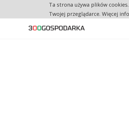
Ta strona używa plików cookies
TYLKO U NAS
TRZECH NA CZTERECH PONOWNIE ZAŁOŻYŁO
Twojej przeglądarce. Więcej inf