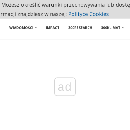
. Możesz określić warunki przechowywania lub dost
BY WŁASNĄ FIRMĘ. INNYM JUŻ TAK ŁATWO JEJ NIE POLECAJĄ
ormacji znajdziesz w naszej:
Polityce Cookies
WIADOMOŚCI
IMPACT
300RESEARCH
300KLIMAT
ad