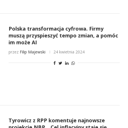
Polska transformacja cyfrowa. Firmy
muszą przyspieszyć tempo zmian, a pomóc
im może AI
przez
Filip Majewski
24 kwietnia 2024
Tyrowicz z RPP komentuje najnowsze
projekcje NBP. „Cel inflacyjny staje się