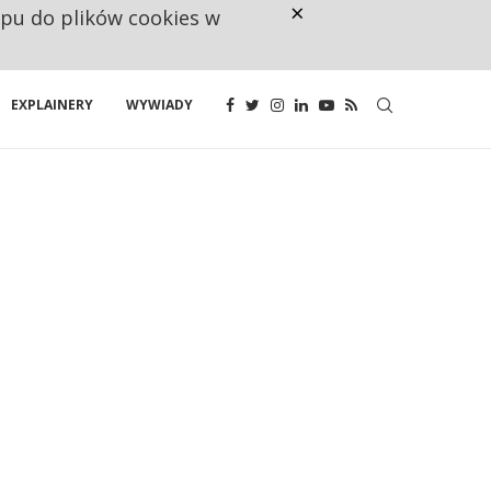
×
ępu do plików cookies w
RESTRYKCJE CHIN UDERZAJĄ W E
EXPLAINERY
WYWIADY