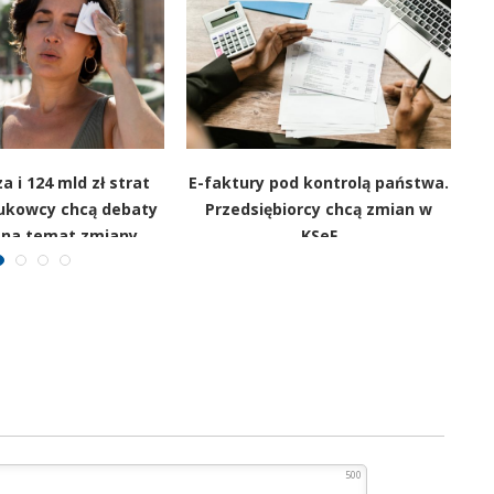
a i 124 mld zł strat
E-faktury pod kontrolą państwa.
aukowcy chcą debaty
Przedsiębiorcy chcą zmian w
 na temat zmiany
KSeF
klimatu
500