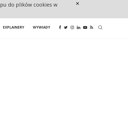
×
ępu do plików cookies w
CO TRZECIĄ ZŁOTÓWKĘ Z EMER
EXPLAINERY
WYWIADY