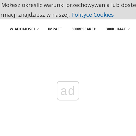
. Możesz określić warunki przechowywania lub dost
 PRZEMYSŁ. NA LIŚCIE SĄ DWA PODMIOTY Z POLSKI
ormacji znajdziesz w naszej:
Polityce Cookies
WIADOMOŚCI
IMPACT
300RESEARCH
300KLIMAT
ad