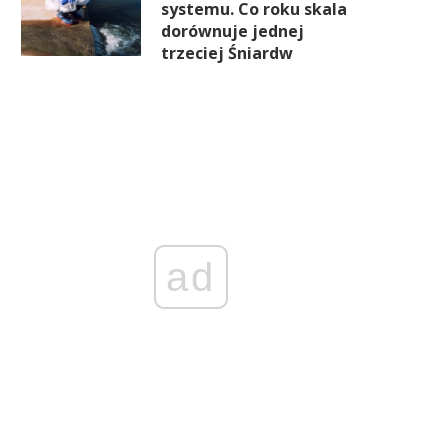
systemu. Co roku skala
dorównuje jednej
trzeciej Śniardw
Mniej regulacji nie oznacza
Rolnicy, kierowcy, konsume
lepszego prawa. Firmy nadal
Głośne sprawy UOKiK w 2025
narzekają
ad