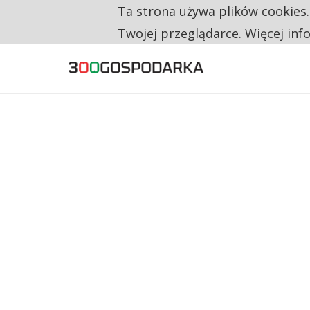
Ta strona używa plików cookies
TYLKO U NAS
RESTRYKCJE CHIN UDERZAJĄ W EUROPEJSKI
Twojej przeglądarce. Więcej inf