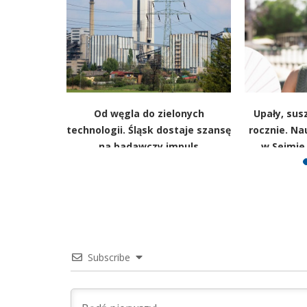
stawą o
Od węgla do zielonych
Upały, susz
ń. Branża
technologii. Śląsk dostaje szansę
rocznie. N
rmuje o
na badawczy impuls
w Sejmie
nięciach
Subscribe