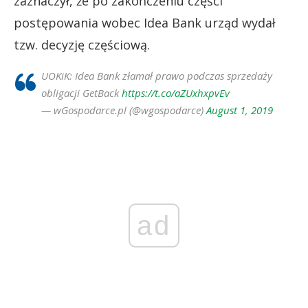
zaznaczył, że po zakończeniu części
postępowania wobec Idea Bank urząd wydał
tzw. decyzję częściową.
UOKiK: Idea Bank złamał prawo podczas sprzedaży
obligacji GetBack
https://t.co/aZUxhxpvEv
— wGospodarce.pl (@wgospodarce)
August 1, 2019
ad