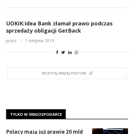
UOKiK:Idea Bank złamał prawo podczas
sprzedaży obligacji GetBack
przez
1 sierpnia 2019
WCZYTAJ WIĘCEJ POSTÓW
TYLKO W 300GOSPODARCE
Polacy mają już prawie 20 mld