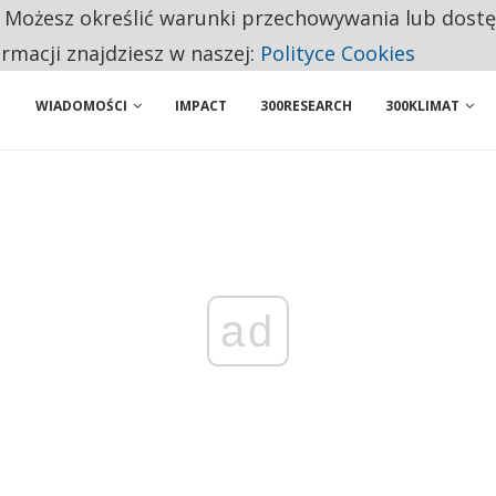
. Możesz określić warunki przechowywania lub dost
 PRZEMYSŁ. NA LIŚCIE SĄ DWA PODMIOTY Z POLSKI
ormacji znajdziesz w naszej:
Polityce Cookies
NIORZY PRZEZNACZAJĄ NA PODSTAWOWE ZAKUPY
WIADOMOŚCI
IMPACT
300RESEARCH
300KLIMAT
ad