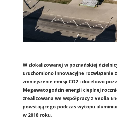
W zlokalizowanej w poznańskiej dzielni
uruchomiono innowacyjne rozwiązanie z
zmniejszenie emisji CO2 i docelowo pozw
Megawatogodzin energii cieplnej roczn
zrealizowana we współpracy z Veolia Ene
powstającego podczas wytopu aluminiu
w 2018 roku.