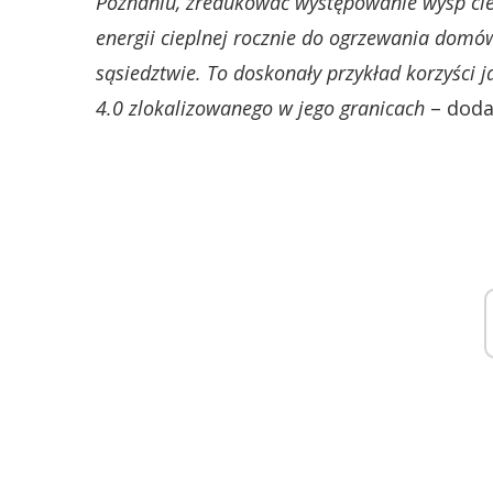
Poznaniu, zredukować występowanie wysp ciep
energii cieplnej rocznie do ogrzewania domów
sąsiedztwie. To doskonały przykład korzyści
4.0 zlokalizowanego w jego granicach
– doda