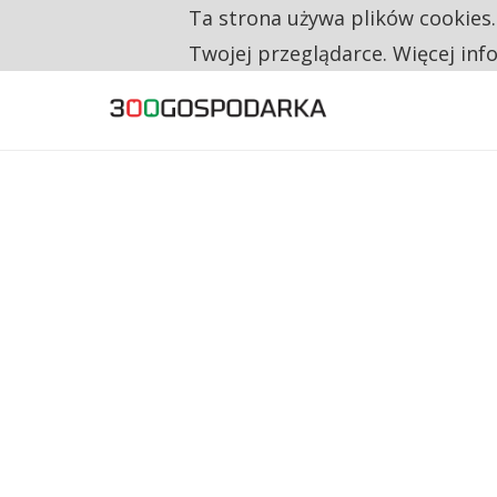
Ta strona używa plików cookies
RESTRYKCJE CHIN UDERZAJĄ W EUROPEJSKI
TYLKO U NAS
Twojej przeglądarce. Więcej inf
CO TRZECIĄ ZŁOTÓWKĘ Z EMERYTURY SE