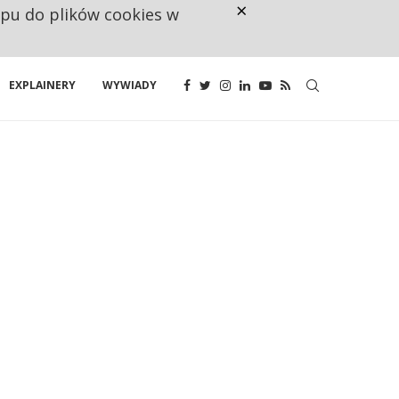
×
ępu do plików cookies w
NA JEDEN WAKAT PRZYPADAJĄ 
EXPLAINERY
WYWIADY