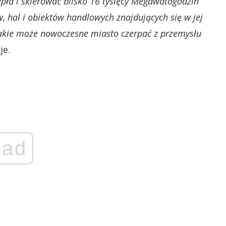
ła i skierować blisko 16 tysięcy Megawatogodzin
, hal i obiektów handlowych znajdujących się w jej
 jakie może nowoczesne miasto czerpać z przemysłu
je.
ad