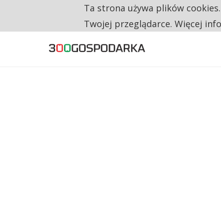
Ta strona używa plików cookies
TYLKO U NAS
CO TRZECIĄ ZŁOTÓWKĘ Z EMERYTURY SE
Twojej przeglądarce. Więcej inf