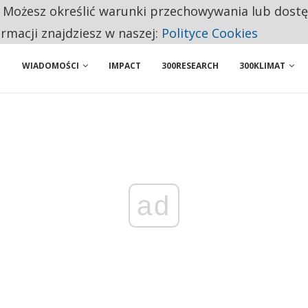
. Możesz określić warunki przechowywania lub dost
NIORZY PRZEZNACZAJĄ NA PODSTAWOWE ZAKUPY
ormacji znajdziesz w naszej:
Polityce Cookies
WIADOMOŚCI
IMPACT
300RESEARCH
300KLIMAT
ad