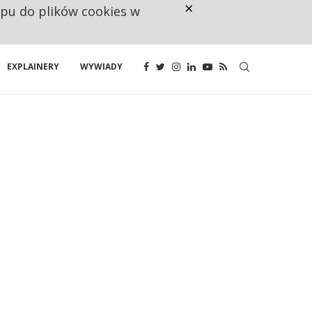
×
ępu do plików cookies w
NA JEDEN WAKAT PRZYPADAJĄ 
EXPLAINERY
WYWIADY