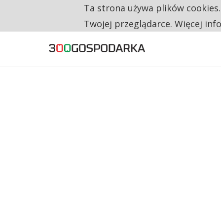
Ta strona używa plików cookies
TYLKO U NAS
CO TRZECIĄ ZŁOTÓWKĘ Z EMERYTURY SE
Twojej przeglądarce. Więcej inf