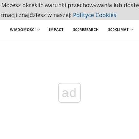
. Możesz określić warunki przechowywania lub dost
NIORZY PRZEZNACZAJĄ NA PODSTAWOWE ZAKUPY
ormacji znajdziesz w naszej:
Polityce Cookies
WIADOMOŚCI
IMPACT
300RESEARCH
300KLIMAT
ad