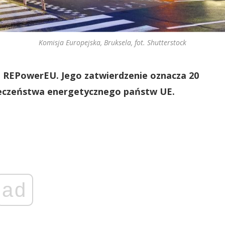
Komisja Europejska, Bruksela, fot. Shutterstock
u REPowerEU. Jego zatwierdzenie oznacza 20
ieczeństwa energetycznego państw UE.
ad