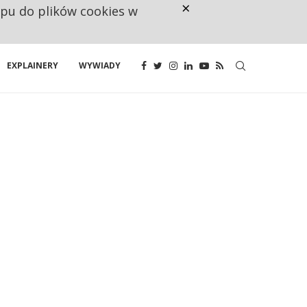
×
ępu do plików cookies w
NA JEDEN WAKAT PRZYPADAJĄ 
EXPLAINERY
WYWIADY