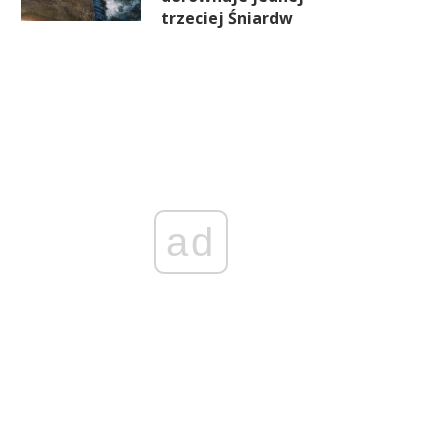
trzeciej Śniardw
ad