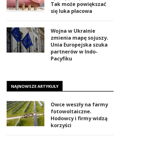
Tak może powiększać
się luka płacowa
Wojna w Ukrainie
zmienia mapę sojuszy.
Unia Europejska szuka
partnerów w Indo-
Pacyfiku
NAJNOWSZE ARTYKUŁY
Owce weszły na farmy
fotowoltaiczne.
Hodowcy i firmy widzą
korzyści