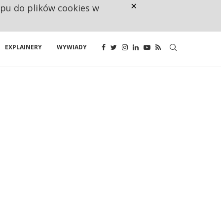
×
ępu do plików cookies w
NA JEDEN WAKAT PRZYPADAJĄ 
EXPLAINERY
WYWIADY