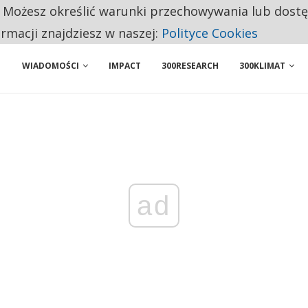
. Możesz określić warunki przechowywania lub dost
NIORZY PRZEZNACZAJĄ NA PODSTAWOWE ZAKUPY
ormacji znajdziesz w naszej:
Polityce Cookies
WIADOMOŚCI
IMPACT
300RESEARCH
300KLIMAT
ad