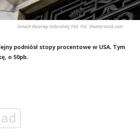
Gmach Rezerwy Federalnej Fed. Fot. Shutterstock.com
lejny podniósł stopy procentowe w USA. Tym
ę, o 50pb.
ad