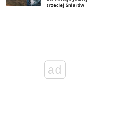
trzeciej Śniardw
ad