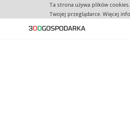
Ta strona używa plików cookies
TYLKO U NAS
CO TRZECIĄ ZŁOTÓWKĘ Z EMERYTURY SE
Twojej przeglądarce. Więcej inf