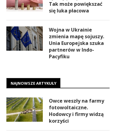
Tak może powiększać
się luka płacowa
Wojna w Ukrainie
zmienia mapę sojuszy.
Unia Europejska szuka
partnerów w Indo-
Pacyfiku
NAJNOWSZE ARTYKUŁY
Owce weszły na farmy
fotowoltaiczne.
Hodowcy i firmy widzą
korzyści