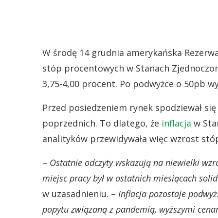
W środę 14 grudnia amerykańska Rezerwa F
stóp procentowych w Stanach Zjednoczon
3,75-4,00 procent. Po podwyżce o 50pb wy
Przed posiedzeniem rynek spodziewał się k
poprzednich. To dlatego, że
inflacja
w Stan
analityków przewidywała więc wzrost stóp
–
Ostatnie odczyty wskazują na niewielki wzr
miejsc pracy był w ostatnich miesiącach soli
w uzasadnieniu. –
Inflacja pozostaje podwyż
popytu związaną z pandemią, wyższymi cenami