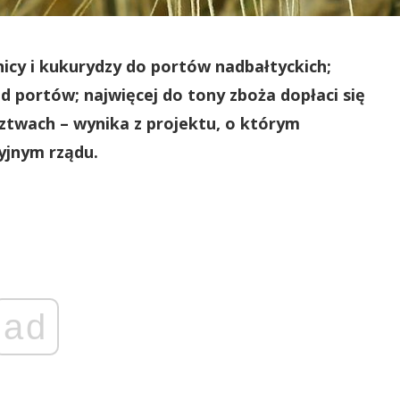
icy i kukurydzy do portów nadbałtyckich;
d portów; najwięcej do tony zboża dopłaci się
twach – wynika z projektu, o którym
yjnym rządu.
ad