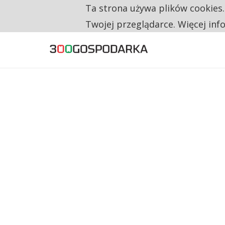
Ta strona używa plików cookies
TYLKO U NAS
CO TRZECIĄ ZŁOTÓWKĘ Z EMERYTURY SE
Twojej przeglądarce. Więcej inf