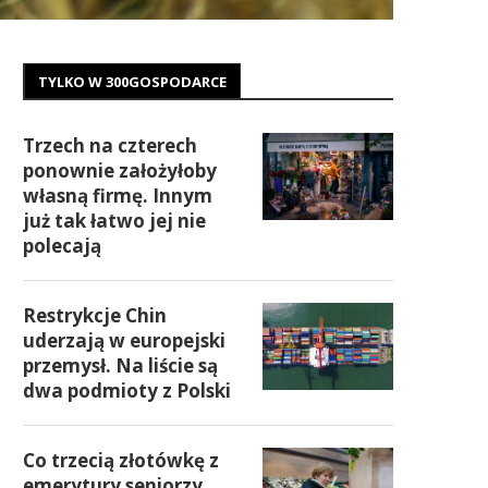
TYLKO W 300GOSPODARCE
Trzech na czterech
ponownie założyłoby
własną firmę. Innym
już tak łatwo jej nie
polecają
Restrykcje Chin
uderzają w europejski
przemysł. Na liście są
dwa podmioty z Polski
Co trzecią złotówkę z
emerytury seniorzy