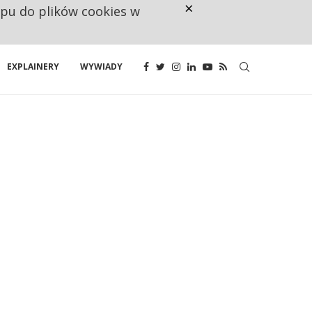
×
ępu do plików cookies w
NA JEDEN WAKAT PRZYPADAJĄ 
EXPLAINERY
WYWIADY