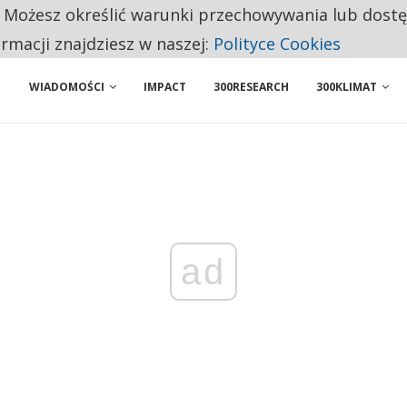
. Możesz określić warunki przechowywania lub dost
NIORZY PRZEZNACZAJĄ NA PODSTAWOWE ZAKUPY
ormacji znajdziesz w naszej:
Polityce Cookies
WIADOMOŚCI
IMPACT
300RESEARCH
300KLIMAT
ad