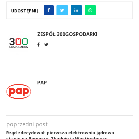
UDOSTĘPNIJ
ZESPÓŁ 300GOSPODARKI
PAP
poprzedni post
Rząd zdecydował: pierwsza elektrownia jądrowa
stanie na Pomorzu. Zbuduje ją Westinghouse