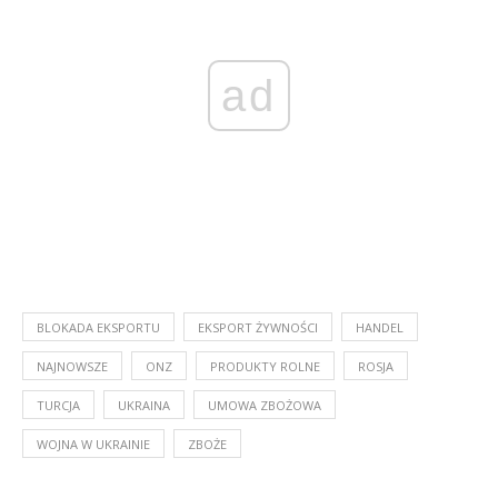
ad
BLOKADA EKSPORTU
EKSPORT ŻYWNOŚCI
HANDEL
NAJNOWSZE
ONZ
PRODUKTY ROLNE
ROSJA
TURCJA
UKRAINA
UMOWA ZBOŻOWA
WOJNA W UKRAINIE
ZBOŻE