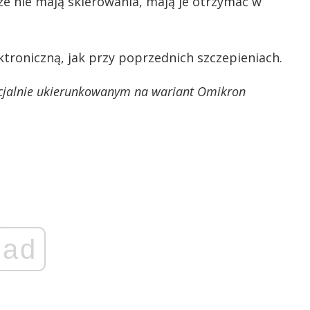
cze nie mają skierowania, mają je otrzymać w
troniczną, jak przy poprzednich szczepieniach.
cjalnie ukierunkowanym na wariant Omikron
ad