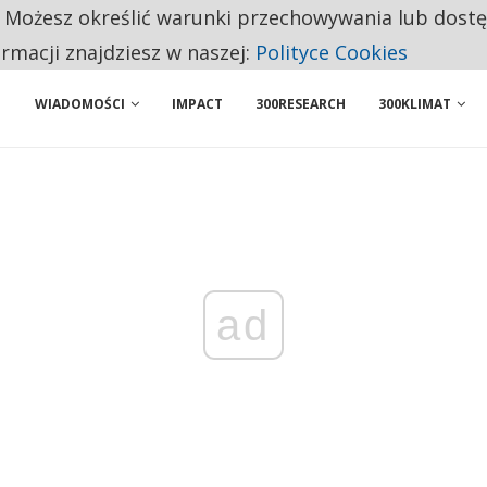
. Możesz określić warunki przechowywania lub dost
NIORZY PRZEZNACZAJĄ NA PODSTAWOWE ZAKUPY
ormacji znajdziesz w naszej:
Polityce Cookies
WIADOMOŚCI
IMPACT
300RESEARCH
300KLIMAT
ad