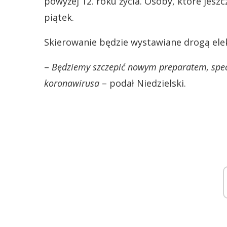
powyżej 12. roku życia. Osoby, które jesz
piątek.
Skierowanie będzie wystawiane drogą elek
–
Będziemy szczepić nowym preparatem, spe
koronawirusa
– podał Niedzielski.