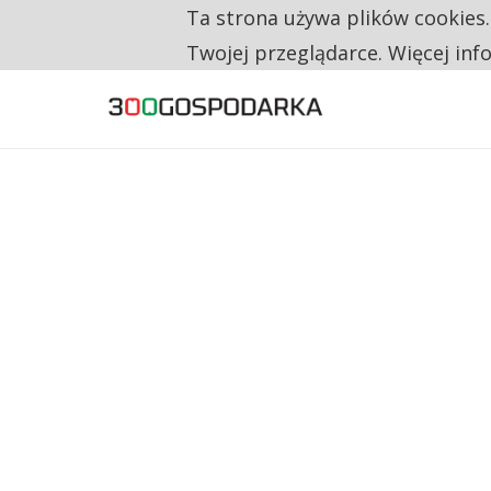
Ta strona używa plików cookies
TYLKO U NAS
CO TRZECIĄ ZŁOTÓWKĘ Z EMERYTURY SE
Twojej przeglądarce. Więcej inf