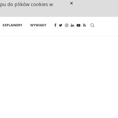
×
ępu do plików cookies w
NA JEDEN WAKAT PRZYPADAJĄ 
EXPLAINERY
WYWIADY