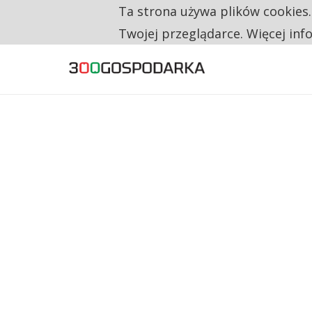
Ta strona używa plików cookies
TYLKO U NAS
CO TRZECIĄ ZŁOTÓWKĘ Z EMERYTURY SE
Twojej przeglądarce. Więcej inf