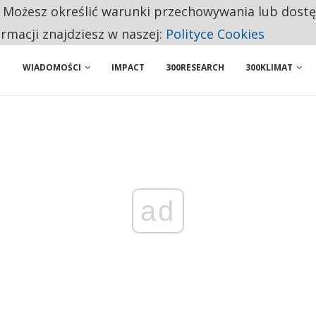
. Możesz określić warunki przechowywania lub dost
NIORZY PRZEZNACZAJĄ NA PODSTAWOWE ZAKUPY
ormacji znajdziesz w naszej:
Polityce Cookies
WIADOMOŚCI
IMPACT
300RESEARCH
300KLIMAT
ad