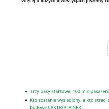
Więcej o dużych inwestycjach piszemy tu
Trzy pasy startowe, 100 mln pasażeró
Kto zostanie wysiedlony, a kto strac
budowę CPK [EXPLAINER]