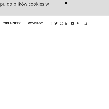
×
ępu do plików cookies w
NA JEDEN WAKAT PRZYPADAJĄ 
EXPLAINERY
WYWIADY