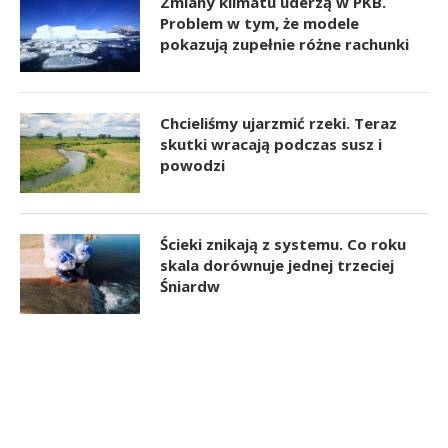
Zmiany klimatu uderzą w PKB.
Problem w tym, że modele
pokazują zupełnie różne rachunki
Chcieliśmy ujarzmić rzeki. Teraz
skutki wracają podczas susz i
powodzi
Ścieki znikają z systemu. Co roku
skala dorównuje jednej trzeciej
Śniardw