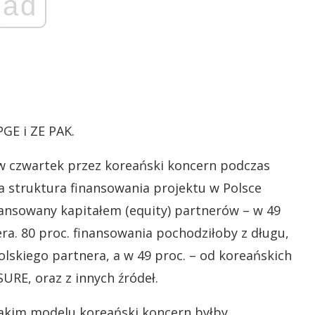
ad
GE i ZE PAK.
w czwartek przez koreański koncern podczas
a struktura finansowania projektu w Polsce
nansowany kapitałem (equity) partnerów – w 49
ra. 80 proc. finansowania pochodziłoby z długu,
lskiego partnera, a w 49 proc. – od koreańskich
SURE, oraz z innych źródeł.
takim modelu koreański koncern byłby