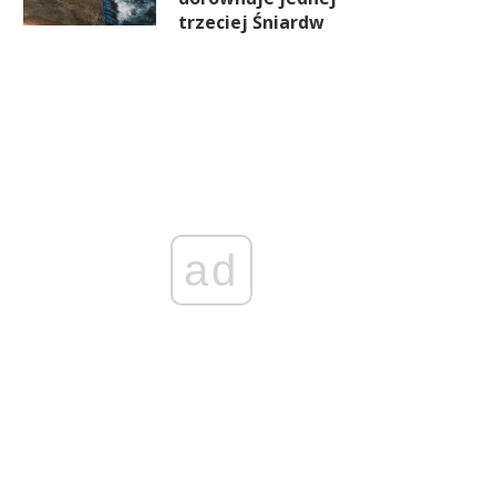
trzeciej Śniardw
ad