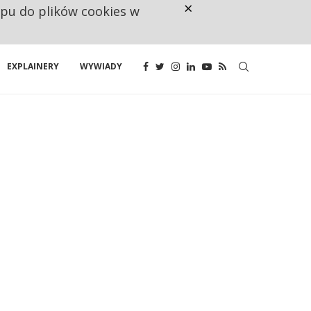
×
ępu do plików cookies w
160 ZNAKÓW TO ZA MAŁO. FUND
EXPLAINERY
WYWIADY