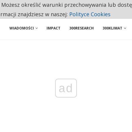
. Możesz określić warunki przechowywania lub dost
ENIA. WIELU KANDYDATÓW NIE ROZPOCZYNA PRACY
ormacji znajdziesz w naszej:
Polityce Cookies
WIADOMOŚCI
IMPACT
300RESEARCH
300KLIMAT
ad