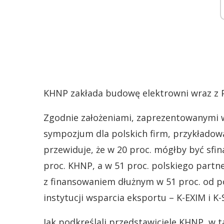
KHNP zakłada budowę elektrowni wraz z P
Zgodnie założeniami, zaprezentowanymi 
sympozjum dla polskich firm, przykładow
przewiduje, że w 20 proc. mógłby być sfi
proc. KHNP, a w 51 proc. polskiego partne
z finansowaniem dłużnym w 51 proc. od po
instytucji wsparcia eksportu – K-EXIM i K-
Jak podkreślali przedstawiciele KHNP, w 