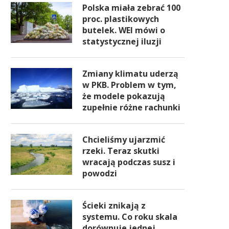
Polska miała zebrać 100
proc. plastikowych
butelek. WEI mówi o
statystycznej iluzji
Zmiany klimatu uderzą
w PKB. Problem w tym,
że modele pokazują
zupełnie różne rachunki
Chcieliśmy ujarzmić
rzeki. Teraz skutki
wracają podczas susz i
powodzi
Ścieki znikają z
systemu. Co roku skala
dorównuje jednej