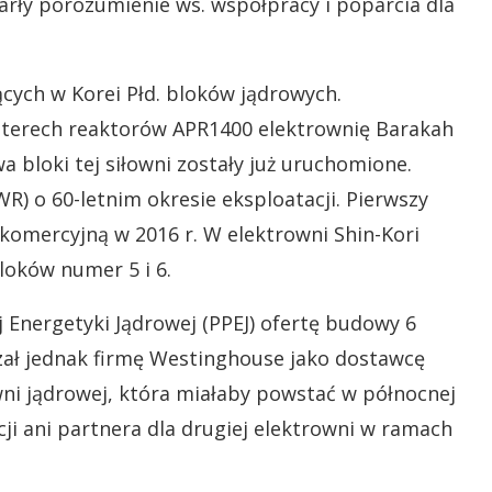
warły porozumienie ws. współpracy i poparcia dla
cych w Korei Płd. bloków jądrowych.
czterech reaktorów APR1400 elektrownię Barakah
 bloki tej siłowni zostały już uruchomione.
R) o 60-letnim okresie eksploatacji. Pierwszy
ć komercyjną w 2016 r. W elektrowni Shin-Kori
oków numer 5 i 6.
Energetyki Jądrowej (PPEJ) ofertę budowy 6
ał jednak firmę Westinghouse jako dostawcę
owni jądrowej, która miałaby powstać w północnej
cji ani partnera dla drugiej elektrowni w ramach