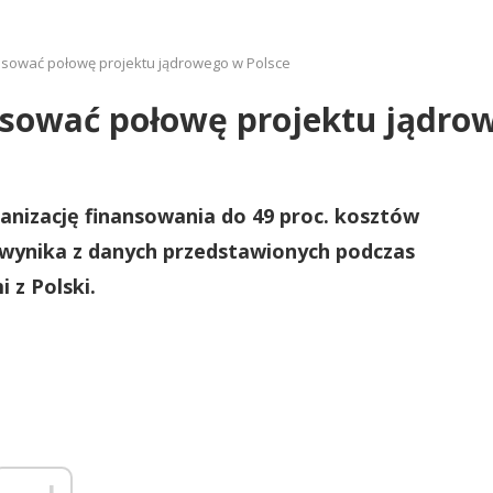
nsować połowę projektu jądrowego w Polsce
nsować połowę projektu jądro
nizację finansowania do 49 proc. kosztów
 wynika z danych przedstawionych podczas
 z Polski.