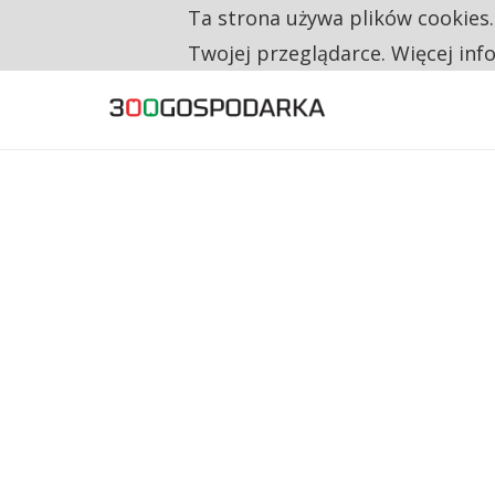
Ta strona używa plików cookies
TYLKO U NAS
NA JEDEN WAKAT PRZYPADAJĄ 62 ZGŁOSZ
Twojej przeglądarce. Więcej inf