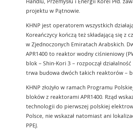
Handlu, Przemysłu i Energii Korei Płd. za
projektu w Pątnowie.
KHNP jest operatorem wszystkich działają
Koreańczycy kończą też składającą się z 
w Zjednoczonych Emiratach Arabskich. Dwa
APR1400 to reaktor wodny ciśnieniowy (PW
blok – Shin-Kori 3 – rozpoczął działalnoś
trwa budowa dwóch takich reaktorów – bl
KHNP złożyło w ramach Programu Polskiej 
bloków z reaktorami APR1400. Rząd wskaz
technologii do pierwszej polskiej elektr
Polsce, nie wskazał natomiast ani lokaliza
PPEJ.