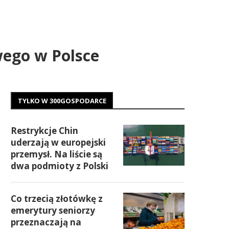
wego w Polsce
TYLKO W 300GOSPODARCE
Restrykcje Chin
uderzają w europejski
przemysł. Na liście są
dwa podmioty z Polski
Co trzecią złotówkę z
emerytury seniorzy
przeznaczają na