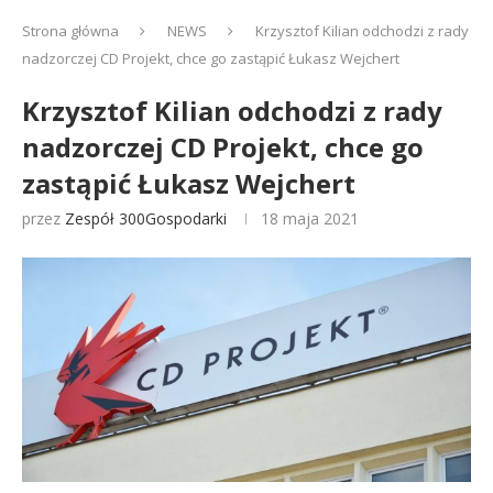
Strona główna
NEWS
Krzysztof Kilian odchodzi z rady
nadzorczej CD Projekt, chce go zastąpić Łukasz Wejchert
Krzysztof Kilian odchodzi z rady
nadzorczej CD Projekt, chce go
zastąpić Łukasz Wejchert
przez
Zespół 300Gospodarki
18 maja 2021