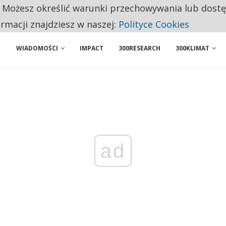
. Możesz określić warunki przechowywania lub dost
 PRZEMYSŁ. NA LIŚCIE SĄ DWA PODMIOTY Z POLSKI
ormacji znajdziesz w naszej:
Polityce Cookies
WIADOMOŚCI
IMPACT
300RESEARCH
300KLIMAT
ad