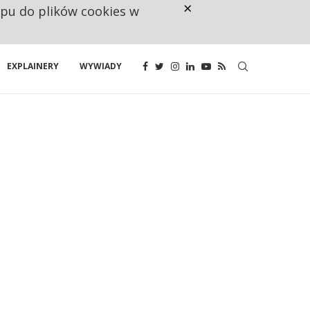
×
ępu do plików cookies w
CO TRZECIĄ ZŁOTÓWKĘ Z EMER
EXPLAINERY
WYWIADY