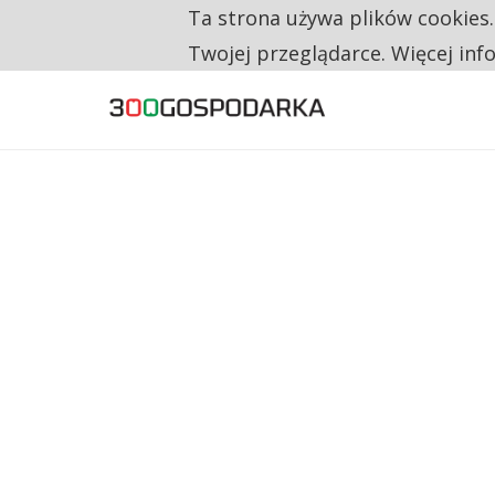
Ta strona używa plików cookies
TYLKO U NAS
RESTRYKCJE CHIN UDERZAJĄ W EUROPEJSKI
Twojej przeglądarce. Więcej inf