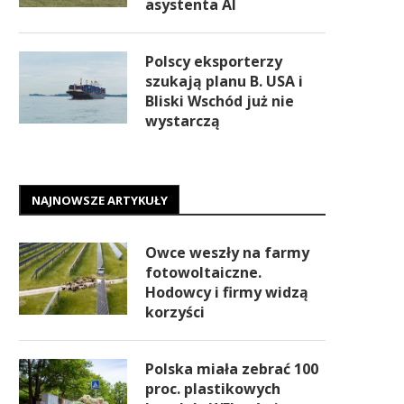
asystenta AI
Polscy eksporterzy
szukają planu B. USA i
Bliski Wschód już nie
wystarczą
NAJNOWSZE ARTYKUŁY
Owce weszły na farmy
fotowoltaiczne.
Hodowcy i firmy widzą
korzyści
Polska miała zebrać 100
proc. plastikowych