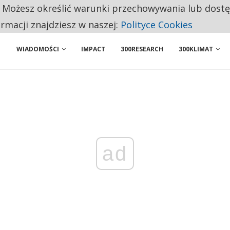
. Możesz określić warunki przechowywania lub dost
NIORZY PRZEZNACZAJĄ NA PODSTAWOWE ZAKUPY
ormacji znajdziesz w naszej:
Polityce Cookies
WIADOMOŚCI
IMPACT
300RESEARCH
300KLIMAT
ad