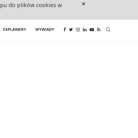
×
ępu do plików cookies w
NA JEDEN WAKAT PRZYPADAJĄ 
EXPLAINERY
WYWIADY