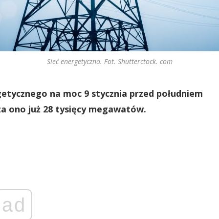
Sieć energetyczna. Fot. Shutterctock. com
etycznego na moc 9 stycznia przed południem
za ono już 28 tysięcy megawatów.
ad