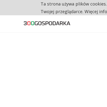
Ta strona używa plików cookies
TYLKO U NAS
CO TRZECIĄ ZŁOTÓWKĘ Z EMERYTURY SE
Twojej przeglądarce. Więcej inf