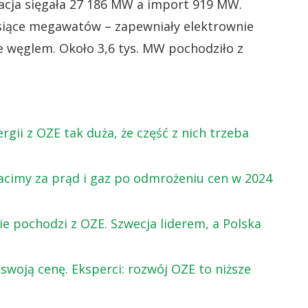
racja sięgała 27 186 MW a import 919 MW.
siące megawatów – zapewniały elektrownie
ne węglem. Około 3,6 tys. MW pochodziło z
rgii z OZE tak duża, że część z nich trzeba
płacimy za prąd i gaz po odmrożeniu cen w 2024
ie pochodzi z OZE. Szwecja liderem, a Polska
swoją cenę. Eksperci: rozwój OZE to niższe