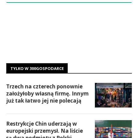
TYLKO W 300GOSPODARCE
Trzech na czterech ponownie
założyłoby własną firmę. Innym
już tak łatwo jej nie polecają
Restrykcje Chin uderzają w
europejski przemysł. Na liście
są dwa podmioty z Polski