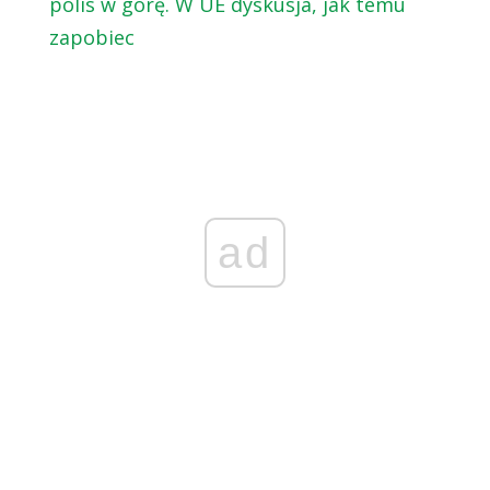
polis w górę. W UE dyskusja, jak temu
zapobiec
ad