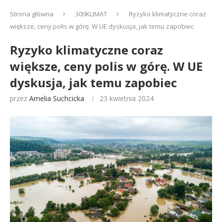
Strona główna
300KLIMAT
Ryzyko klimatyczne coraz
większe, ceny polis w górę. W UE dyskusja, jak temu zapobiec
Ryzyko klimatyczne coraz
większe, ceny polis w górę. W UE
dyskusja, jak temu zapobiec
przez
Amelia Suchcicka
23 kwietnia 2024