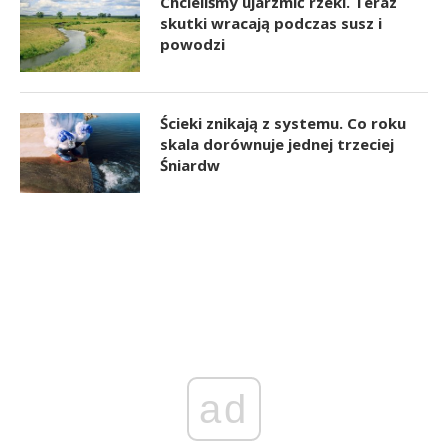
Chcieliśmy ujarzmić rzeki. Teraz
skutki wracają podczas susz i
powodzi
Ścieki znikają z systemu. Co roku
skala dorównuje jednej trzeciej
Śniardw
ad