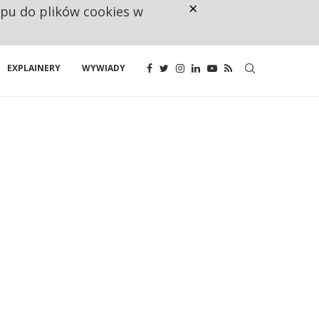
×
ępu do plików cookies w
CO TRZECIĄ ZŁOTÓWKĘ Z EMER
EXPLAINERY
WYWIADY