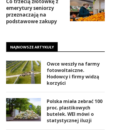
Co trzecią złotówkę z
emerytury seniorzy
przeznaczają na
podstawowe zakupy
NAJNOWSZE ARTYKUŁY
Owce weszły na farmy
fotowoltaiczne.
Hodowcy i firmy widzą
korzyści
Polska miała zebrać 100
proc. plastikowych
butelek. WEI mówi o
statystycznej iluzji