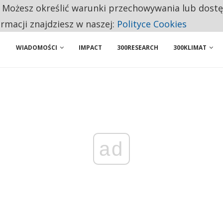
. Możesz określić warunki przechowywania lub dost
 PRZEMYSŁ. NA LIŚCIE SĄ DWA PODMIOTY Z POLSKI
ormacji znajdziesz w naszej:
Polityce Cookies
WIADOMOŚCI
IMPACT
300RESEARCH
300KLIMAT
ad