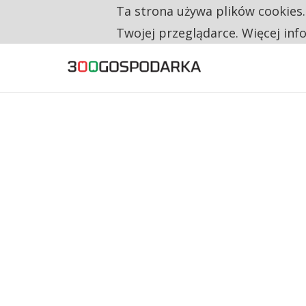
Ta strona używa plików cookies
TYLKO U NAS
RESTRYKCJE CHIN UDERZAJĄ W EUROPEJSKI
Twojej przeglądarce. Więcej inf