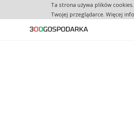
Ta strona używa plików cookies
TYLKO U NAS
CO TRZECIĄ ZŁOTÓWKĘ Z EMERYTURY SE
Twojej przeglądarce. Więcej inf