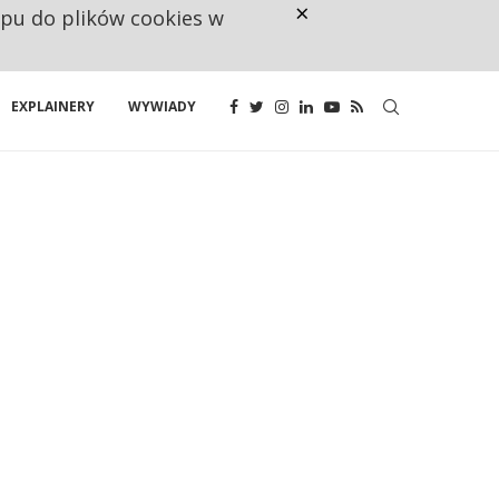
×
ępu do plików cookies w
NA JEDEN WAKAT PRZYPADAJĄ 
EXPLAINERY
WYWIADY