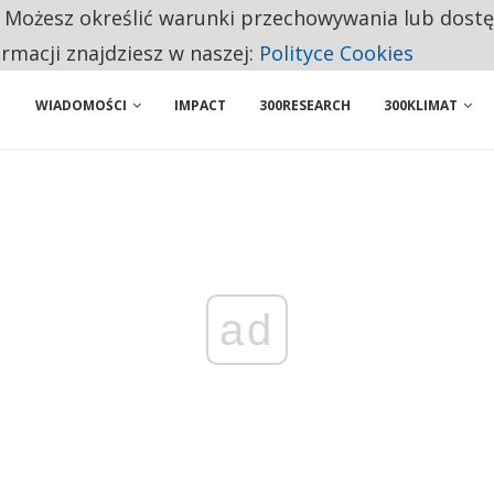
. Możesz określić warunki przechowywania lub dost
NIORZY PRZEZNACZAJĄ NA PODSTAWOWE ZAKUPY
ormacji znajdziesz w naszej:
Polityce Cookies
WIADOMOŚCI
IMPACT
300RESEARCH
300KLIMAT
ad