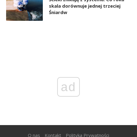
skala dorównuje jednej trzeciej
Śniardw
ad
O nas
Kontakt
Polityka Prywatności