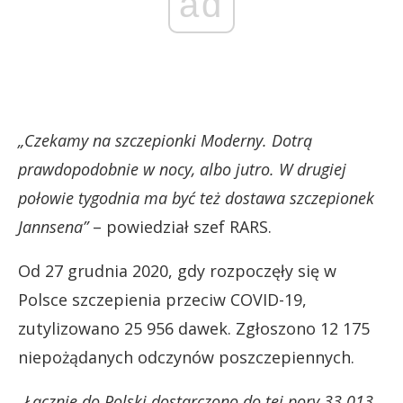
ad
„Czekamy na szczepionki Moderny. Dotrą
prawdopodobnie w nocy, albo jutro. W drugiej
połowie tygodnia ma być też dostawa szczepionek
Jannsena”
– powiedział szef RARS.
Od 27 grudnia 2020, gdy rozpoczęły się w
Polsce szczepienia przeciw COVID-19,
zutylizowano 25 956 dawek. Zgłoszono 12 175
niepożądanych odczynów poszczepiennych.
„Łącznie do Polski dostarczono do tej pory 33 013