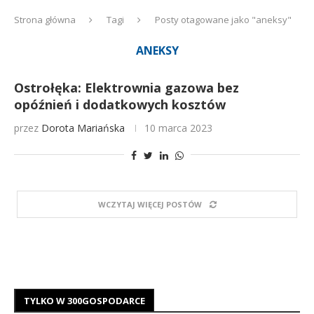
Strona główna
Tagi
Posty otagowane jako "aneksy"
ANEKSY
Ostrołęka: Elektrownia gazowa bez
opóźnień i dodatkowych kosztów
przez
Dorota Mariańska
10 marca 2023
WCZYTAJ WIĘCEJ POSTÓW
TYLKO W 300GOSPODARCE