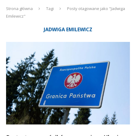
Strona główna
Tagi
Posty otagowane jako "Jadwiga
Emilewicz"
JADWIGA EMILEWICZ