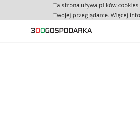
Ta strona używa plików cookies
TYLKO U NAS
RESTRYKCJE CHIN UDERZAJĄ W EUROPEJSKI
Twojej przeglądarce. Więcej inf