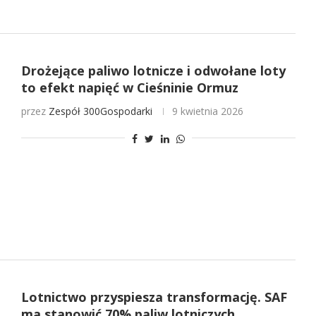
Drożejące paliwo lotnicze i odwołane loty
to efekt napięć w Cieśninie Ormuz
przez
Zespół 300Gospodarki
9 kwietnia 2026
Lotnictwo przyspiesza transformację. SAF
ma stanowić 70% paliw lotniczych