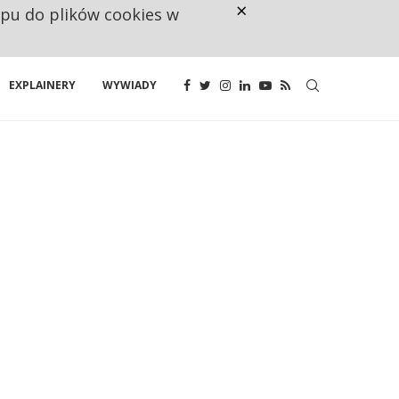
×
ępu do plików cookies w
CO TRZECIĄ ZŁOTÓWKĘ Z EMER
EXPLAINERY
WYWIADY