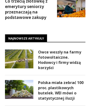
Co trzecią złotówkę z
emerytury seniorzy
przeznaczają na
podstawowe zakupy
NAJNOWSZE ARTYKUŁY
Owce weszły na farmy
fotowoltaiczne.
Hodowcy i firmy widzą
korzyści
Polska miała zebrać 100
proc. plastikowych
butelek. WEI mówi o
statystycznej iluzji