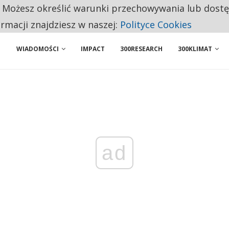
. Możesz określić warunki przechowywania lub dost
 PRZEMYSŁ. NA LIŚCIE SĄ DWA PODMIOTY Z POLSKI
ormacji znajdziesz w naszej:
Polityce Cookies
WIADOMOŚCI
IMPACT
300RESEARCH
300KLIMAT
ad