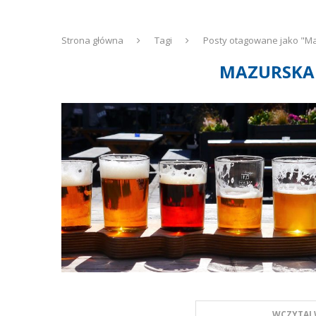
Strona główna
Tagi
Posty otagowane jako "M
MAZURSKA
WCZYTAJ 