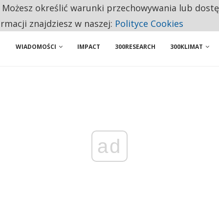
. Możesz określić warunki przechowywania lub dost
BY WŁASNĄ FIRMĘ. INNYM JUŻ TAK ŁATWO JEJ NIE POLECAJĄ
ormacji znajdziesz w naszej:
Polityce Cookies
WIADOMOŚCI
IMPACT
300RESEARCH
300KLIMAT
ad