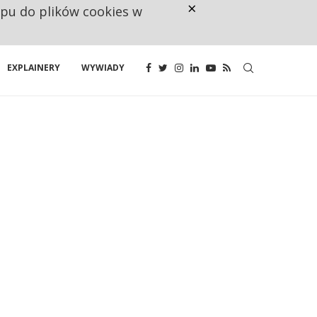
×
ępu do plików cookies w
RESTRYKCJE CHIN UDERZAJĄ W E
EXPLAINERY
WYWIADY