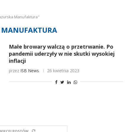
azurska Manufaktura"
 MANUFAKTURA
Małe browary walczą o przetrwanie. Po
pandemii uderzyły w nie skutki wysokiej
inflacji
przez
ISB News
26 kwietnia 2023
WIĘCEJ POSTÓW