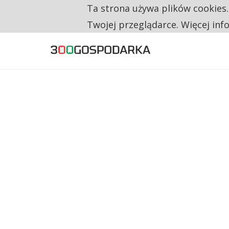
Ta strona używa plików cookies
TYLKO U NAS
TRZECH NA CZTERECH PONOWNIE ZAŁOŻYŁO
Twojej przeglądarce. Więcej inf