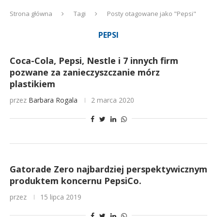
Strona główna
Tagi
Posty otagowane jako "Pepsi"
PEPSI
Coca-Cola, Pepsi, Nestle i 7 innych firm
pozwane za zanieczyszczanie mórz
plastikiem
przez
Barbara Rogala
2 marca 2020
Gatorade Zero najbardziej perspektywicznym
produktem koncernu PepsiCo.
przez
15 lipca 2019