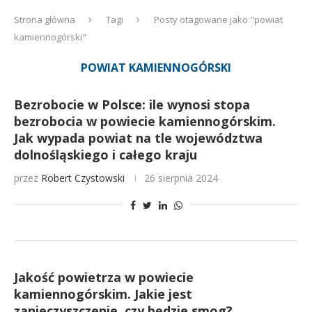
Strona główna
Tagi
Posty otagowane jako "powiat
kamiennogórski"
POWIAT KAMIENNOGÓRSKI
Bezrobocie w Polsce: ile wynosi stopa
bezrobocia w powiecie kamiennogórskim.
Jak wypada powiat na tle województwa
dolnośląskiego i całego kraju
przez
Robert Czystowski
26 sierpnia 2024
Jakość powietrza w powiecie
kamiennogórskim. Jakie jest
zanieczyszczenie, czy będzie smog?