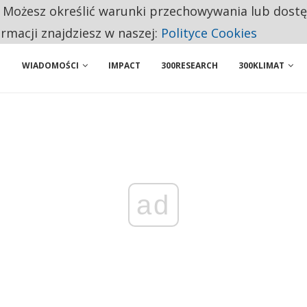
. Możesz określić warunki przechowywania lub dost
BY WŁASNĄ FIRMĘ. INNYM JUŻ TAK ŁATWO JEJ NIE POLECAJĄ
ormacji znajdziesz w naszej:
Polityce Cookies
WIADOMOŚCI
IMPACT
300RESEARCH
300KLIMAT
ad