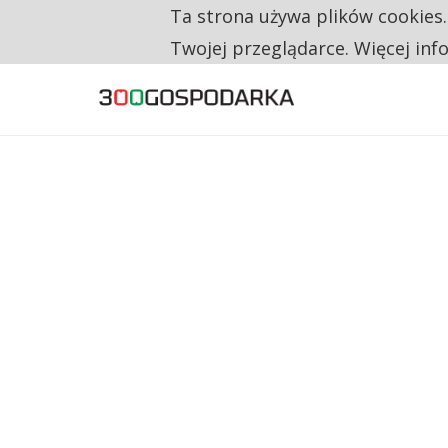
Ta strona używa plików cookies
TYLKO U NAS
TRZECH NA CZTERECH PONOWNIE ZAŁOŻYŁO
Twojej przeglądarce. Więcej inf