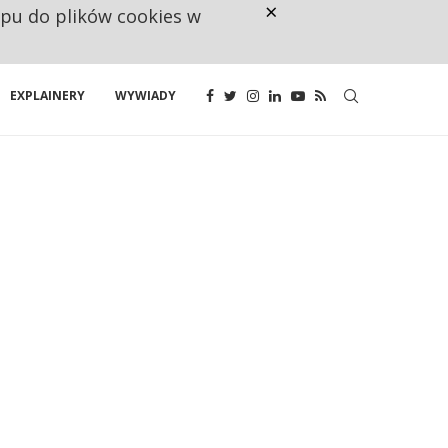
×
ępu do plików cookies w
RESTRYKCJE CHIN UDERZAJĄ W E
EXPLAINERY
WYWIADY