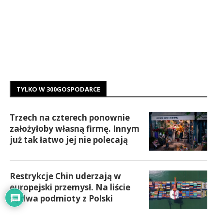
TYLKO W 300GOSPODARCE
Trzech na czterech ponownie
założyłoby własną firmę. Innym
już tak łatwo jej nie polecają
Restrykcje Chin uderzają w
europejski przemysł. Na liście
są dwa podmioty z Polski