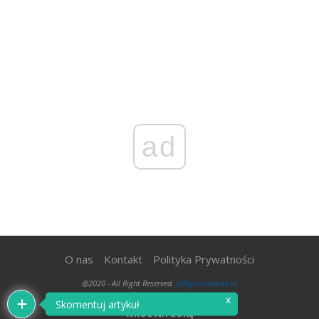
ad
O nas
Kontakt
Polityka Prywatności
@2020 - All Right Reserved.
300gospodarka.pl
x
Skomentuj artykuł
WRÓĆ NA GÓRĘ