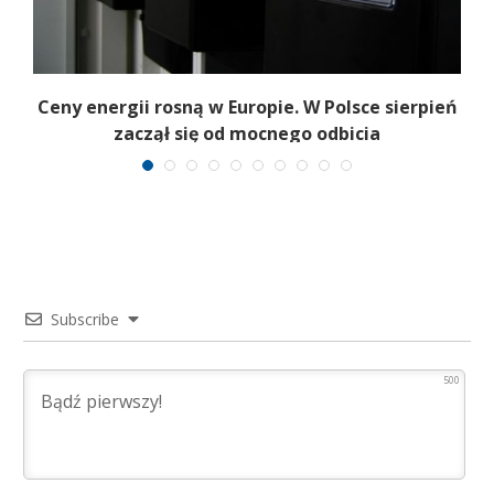
Ceny energii rosną w Europie. W Polsce sierpień
K
zaczął się od mocnego odbicia
Subscribe
500