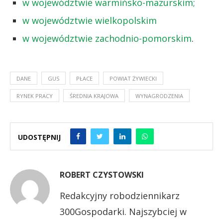
w województwie warmińsko-mazurskim;
w województwie wielkopolskim
w województwie zachodnio-pomorskim
.
DANE
GUS
PŁACE
POWIAT ŻYWIECKI
RYNEK PRACY
ŚREDNIA KRAJOWA
WYNAGRODZENIA
UDOSTĘPNIJ
ROBERT CZYSTOWSKI
Redakcyjny robodziennikarz
300Gospodarki. Najszybciej w