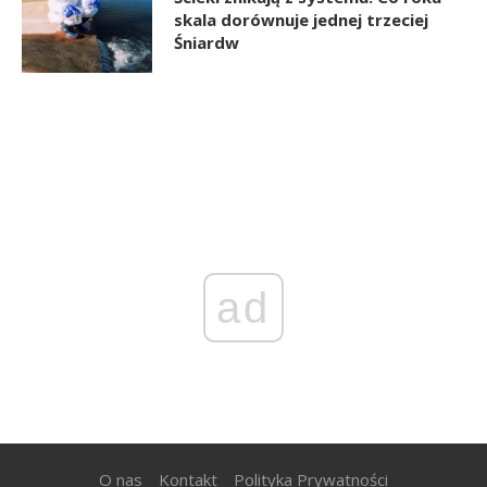
skala dorównuje jednej trzeciej
Śniardw
ad
O nas
Kontakt
Polityka Prywatności