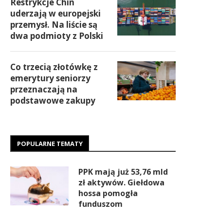
Restrykcje Chin
uderzają w europejski
przemysł. Na liście są
dwa podmioty z Polski
Co trzecią złotówkę z
emerytury seniorzy
przeznaczają na
podstawowe zakupy
POPULARNE TEMATY
PPK mają już 53,76 mld
zł aktywów. Giełdowa
hossa pomogła
funduszom