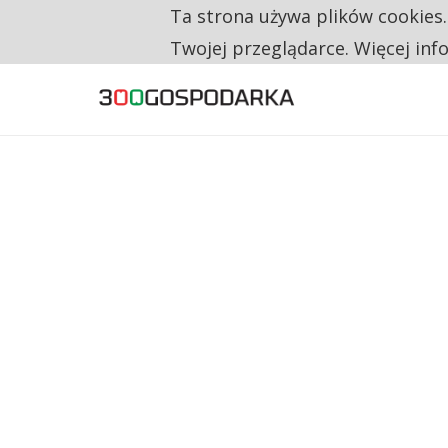
Ta strona używa plików cookies
TYLKO U NAS
CO TRZECIĄ ZŁOTÓWKĘ Z EMERYTURY SE
Twojej przeglądarce. Więcej inf