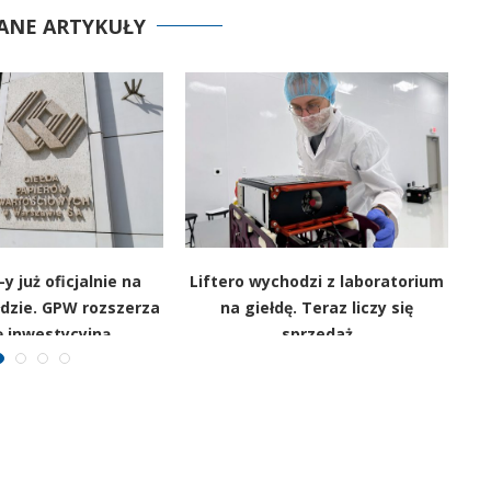
ANE ARTYKUŁY
y już oficjalnie na
Liftero wychodzi z laboratorium
łdzie. GPW rozszerza
na giełdę. Teraz liczy się
ę inwestycyjną
sprzedaż