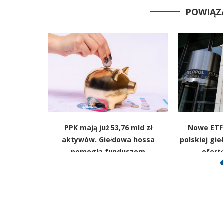
POWIĄZ
g techów.
PPK mają już 53,76 mld zł
Nowe ETF-
ie bańka
aktywów. Giełdowa hossa
polskiej gie
a
pomogła funduszom
ofert