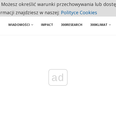
. Możesz określić warunki przechowywania lub dost
NIORZY PRZEZNACZAJĄ NA PODSTAWOWE ZAKUPY
ormacji znajdziesz w naszej:
Polityce Cookies
WIADOMOŚCI
IMPACT
300RESEARCH
300KLIMAT
ad