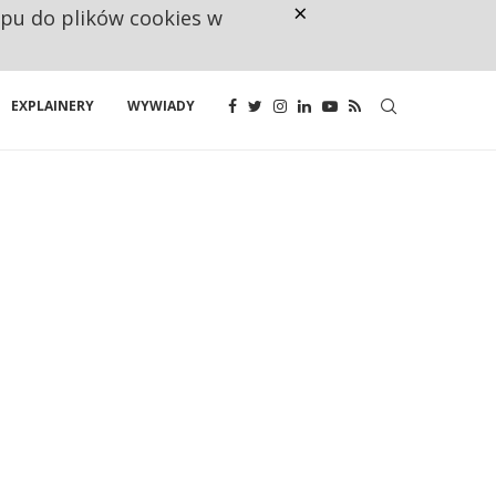
×
ępu do plików cookies w
NA JEDEN WAKAT PRZYPADAJĄ 
EXPLAINERY
WYWIADY