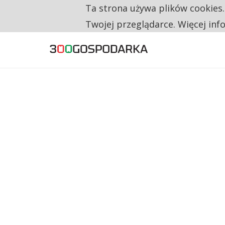
Ta strona używa plików cookies
TYLKO U NAS
CO TRZECIĄ ZŁOTÓWKĘ Z EMERYTURY SE
Twojej przeglądarce. Więcej inf