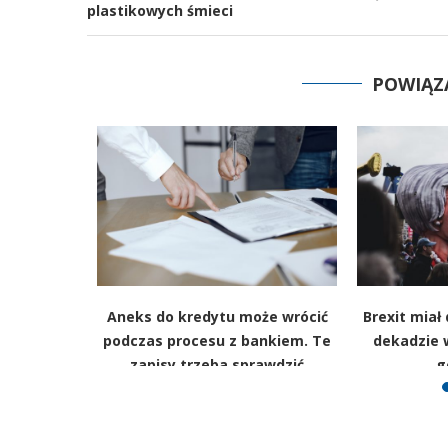
plastikowych śmieci
POWIĄZ
klamy
Aneks do kredytu może wrócić
Brexit miał
o pozwy
podczas procesu z bankiem. Te
dekadzie 
ia młodych
zapisy trzeba sprawdzić
g
ów