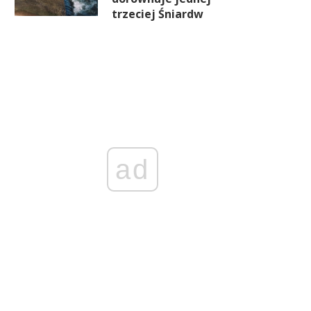
trzeciej Śniardw
ad