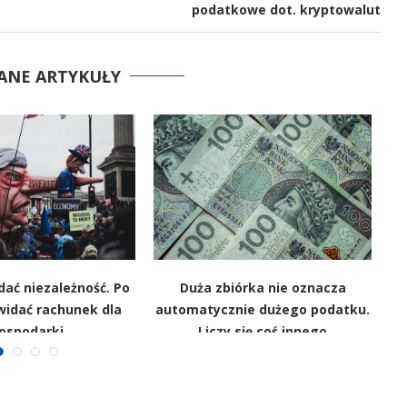
podatkowe dot. kryptowalut
ANE ARTYKUŁY
 dać niezależność. Po
Duża zbiórka nie oznacza
W
widać rachunek dla
automatycznie dużego podatku.
ospodarki
Liczy się coś innego