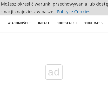
. Możesz określić warunki przechowywania lub dost
NIORZY PRZEZNACZAJĄ NA PODSTAWOWE ZAKUPY
ormacji znajdziesz w naszej:
Polityce Cookies
WIADOMOŚCI
IMPACT
300RESEARCH
300KLIMAT
ad