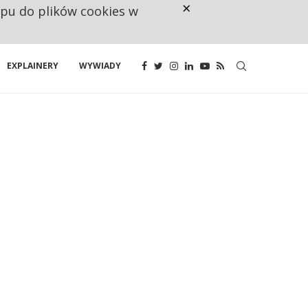
×
ępu do plików cookies w
NA JEDEN WAKAT PRZYPADAJĄ 
EXPLAINERY
WYWIADY