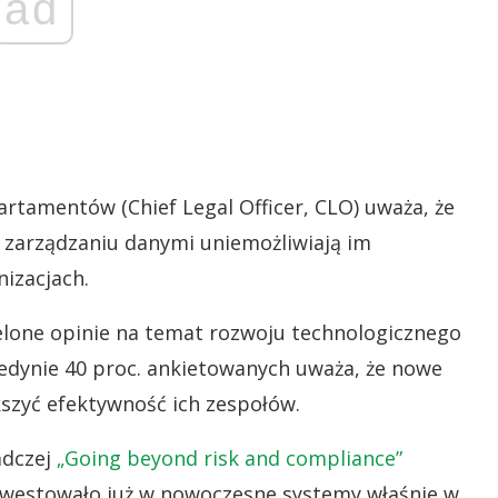
ad
rtamentów (Chief Legal Officer, CLO) uważa, że
w zarządzaniu danymi uniemożliwiają im
izacjach.
lone opinie na temat rozwoju technologicznego
 jedynie 40 proc. ankietowanych uważa, że nowe
szyć efektywność ich zespołów.
adczej
„Going beyond risk and compliance”
inwestowało już w nowoczesne systemy właśnie w