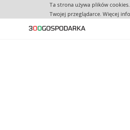
Ta strona używa plików cookies
TYLKO U NAS
NA JEDEN WAKAT PRZYPADAJĄ 62 ZGŁOSZ
Twojej przeglądarce. Więcej inf