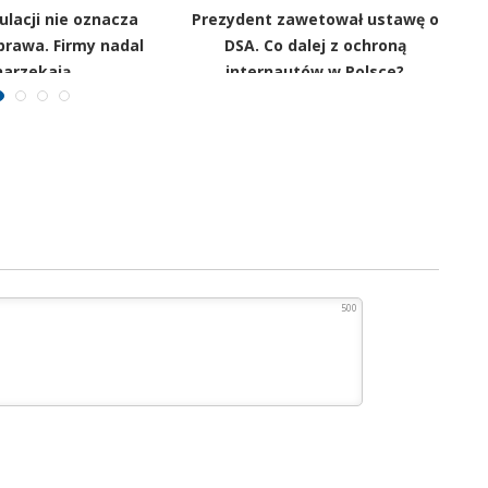
ulacji nie oznacza
Prezydent zawetował ustawę o
prawa. Firmy nadal
DSA. Co dalej z ochroną
j
narzekają
internautów w Polsce?
500