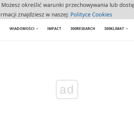
. Możesz określić warunki przechowywania lub dost
ENIA. WIELU KANDYDATÓW NIE ROZPOCZYNA PRACY
ormacji znajdziesz w naszej:
Polityce Cookies
WIADOMOŚCI
IMPACT
300RESEARCH
300KLIMAT
ad