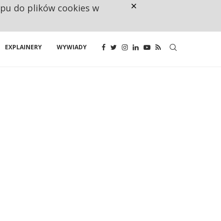
×
ępu do plików cookies w
160 ZNAKÓW TO ZA MAŁO. FUND
EXPLAINERY
WYWIADY