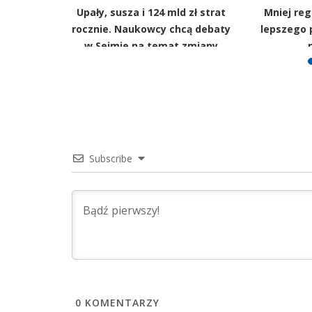
j zapłacą
Upały, susza i 124 mld zł strat
Mniej reg
ładki
rocznie. Naukowcy chcą debaty
lepszego 
 finansów
w Sejmie na temat zmiany
klimatu
Subscribe
0
KOMENTARZY