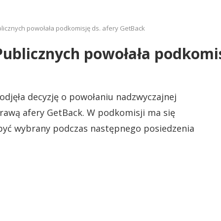
licznych powołała podkomisję ds. afery GetBack
Publicznych powołała podkomis
djęła decyzję o powołaniu nadzwyczajnej
prawą afery GetBack. W podkomisji ma się
a być wybrany podczas następnego posiedzenia