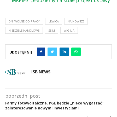
MRPiPS: „Kładziemy na stole projekt ustawy”
DNI WOLNE OD PRACY
LEWICA
NAJNOWSZE
NIEDZIELE HANDLOWE
SEJM
WIGILIA
UDOSTĘPNIJ
ISB NEWS
poprzedni post
Farmy fotowoltaiczne. PGE będzie „nieco wygaszać”
zainteresowanie nowymi inwestycjami