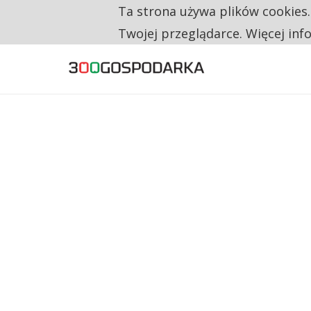
Ta strona używa plików cookies
TYLKO U NAS
RESTRYKCJE CHIN UDERZAJĄ W EUROPEJSKI
Twojej przeglądarce. Więcej inf