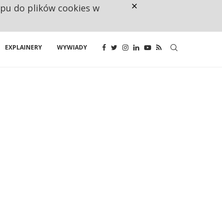
×
ępu do plików cookies w
CO TRZECIĄ ZŁOTÓWKĘ Z EMER
EXPLAINERY
WYWIADY