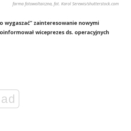
farma fotowoltaiczna, fot. Karol Serewis/shutterstock.com
co wygaszać” zainteresowanie nowymi
poinformował wiceprezes ds. operacyjnych
ad