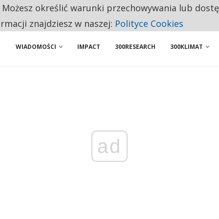
. Możesz określić warunki przechowywania lub dost
 PRZEMYSŁ. NA LIŚCIE SĄ DWA PODMIOTY Z POLSKI
ormacji znajdziesz w naszej:
Polityce Cookies
WIADOMOŚCI
IMPACT
300RESEARCH
300KLIMAT
ad