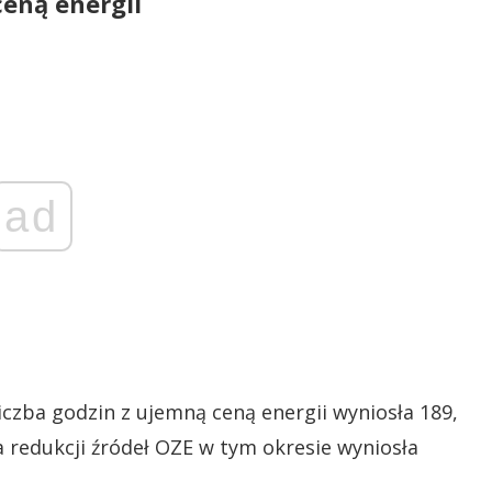
ceną energii
ad
liczba godzin z ujemną ceną energii wyniosła 189,
a redukcji źródeł OZE w tym okresie wyniosła