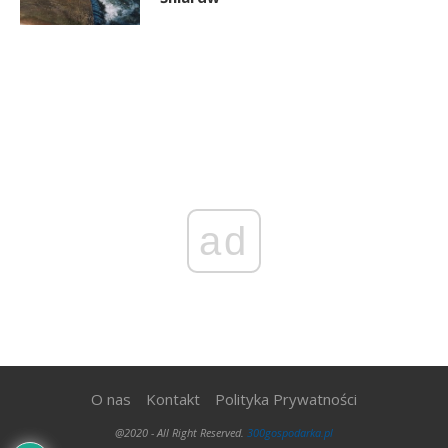
ad
O nas
Kontakt
Polityka Prywatności
@2020 - All Right Reserved.
300gospodarka.pl